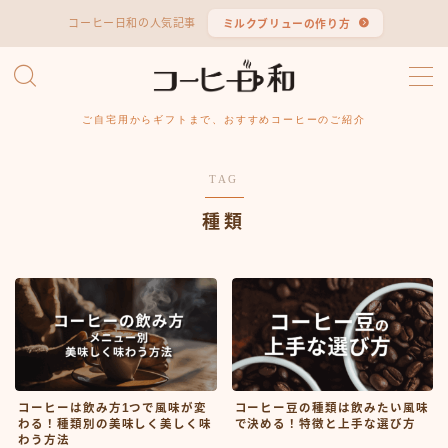
コーヒー日和の人気記事
ミルクブリューの作り方
MENU
ご自宅用からギフトまで、おすすめコーヒーのご紹介
コーヒーの基本
TAG
お家でコーヒー
種類
コーヒーレシピ
コーヒーギフト
コーヒーグッズ
コーヒーは飲み方1つで風味が変
コーヒー豆の種類は飲みたい風味
オンラインストア
わる！種類別の美味しく美しく味
で決める！特徴と上手な選び方
わう方法